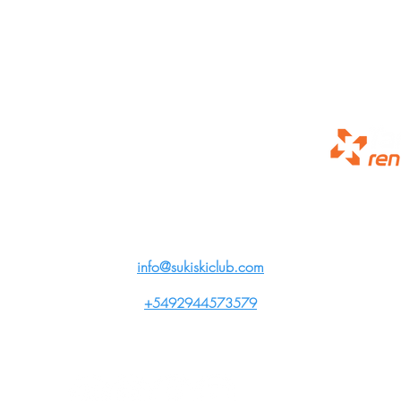
info@sukiskiclub.com
+5492944573579