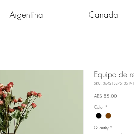
Argentina
Canada
Equipo de r
SKU: 36421537613519
Price
ARS 85.00
Color
*
Quantity
*