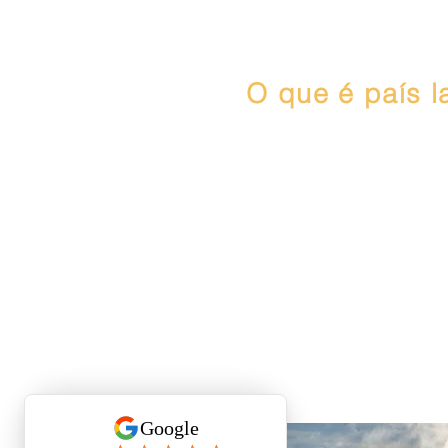
O que é país l
É caminhar com equip
turismo dentro dos l
centro de esqui, ne
pelas trilhas e florest
Catedral.