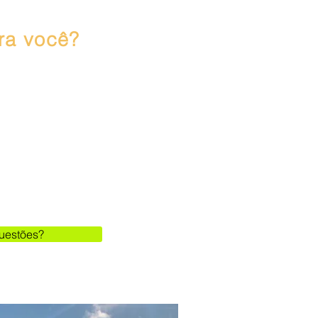
ra você?
esfrutar de um bom
livre, belas paisagens
ranquila por encostas
periência é para si.
uestões?