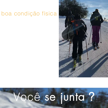
boa condição física
es e azuis e paramos
 se está habituado a
vez por semana, esta
il. Que se... não se
rque a caminhada é
ga.
se junta
Você
?