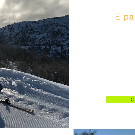
É
pa
Se gosta de d
exercício ao ar 
e uma descida t
azuis, esta ex
Q