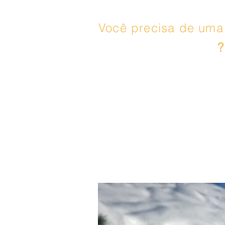
Você precisa de uma 
?
Subimos encostas verd
sempre que nos pedem,
fazer exercício uma 
experiência será fác
esqueça da água po
lon