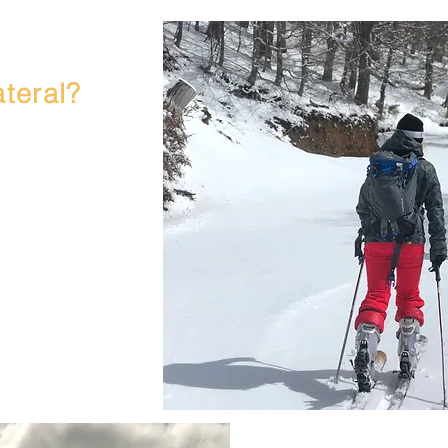
ateral?
amentos de
imites do
ste caso,
as do Cerro