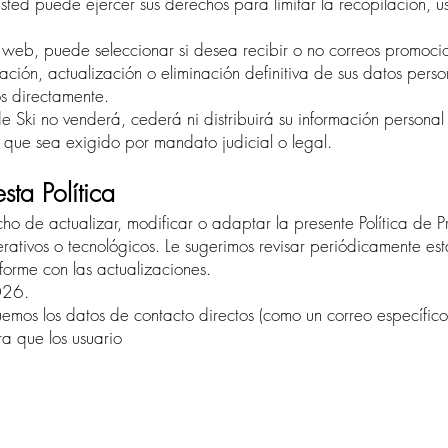
ted puede ejercer sus derechos para limitar la recopilación, u
s web, puede seleccionar si desea recibir o no correos promoci
ficación, actualización o eliminación definitiva de sus datos pers
s directamente.
Ski no venderá, cederá ni distribuirá su información personal a
 que sea exigido por mandato judicial o legal.
ta Política
ho de actualizar, modificar o adaptar la presente Política de P
rativos o tecnológicos. Le sugerimos revisar periódicamente e
forme con las actualizaciones.
026.
emos los datos de contacto directos (como un correo específic
a que los usuario
s puedan solicitar la eliminación de sus datos