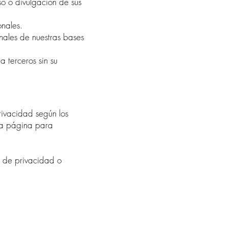
so o divulgación de sus
onales.
onales de nuestras bases
 terceros sin su
rivacidad según los
sta página para
o de privacidad o
?