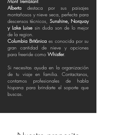
Mont Tremblant
.
Alberta
destaca por sus paisajes
montañosos y nieve seca, perfecta para
descensos técnicos,
Sunshine, Norquay
y Lake Luise
sin duda son de lo mejor
de la region.
Columbia Británica
es conocida por su
gran cantidad de nieve y opciones
para freeride como
Whistler
.
Si necesitas ayuda en la organización
de tu viaje en familia. Contactanos,
contamos profesionales de habla
hispana para brindarte el soporte que
buscas.