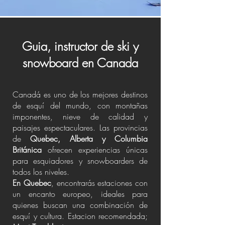
Guia, instructor de ski y
snowboard en Canada
Canadá es uno de los mejores destinos
de esquí del mundo, con montañas
imponentes, nieve de calidad y
paisajes espectaculares. Las provincias
de
Quebec, Alberta y Columbia
Británica
ofrecen experiencias únicas
para esquiadores y snowboarders de
todos los niveles.
En Quebec
, encontrarás estaciones con
un encanto europeo, ideales para
quienes buscan una combinación de
esquí y cultura. Estacion recomendada;