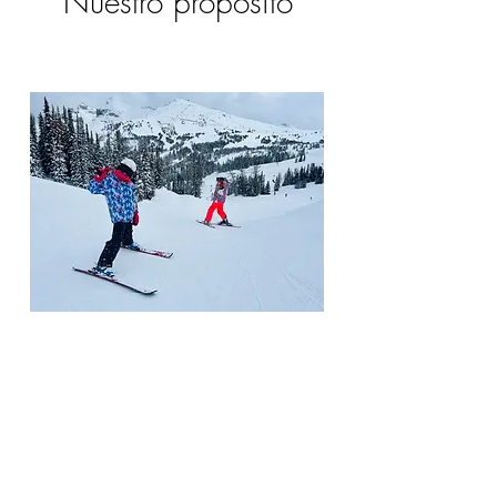
Nuestro proposito
Nuestro proposito es que tu y tu
familia, disfruten del ski en Canada, sin
tener que preocuparse de
absolutamente nada.